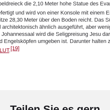
beldreieck die 2,10 Meter hohe Statue des Eva
fertigt und wird von einer Konsole mit einem E
tze 28,30 Meter über den Boden reicht. Das S
 architektonisch ähnlich ausgeführt, aber we
hannessaal wird die Seligpreisung Jesu darge
nd Engelsköpfen umgeben ist. Darunter halten
[19]
LUT
.
Teilen Sie es gern