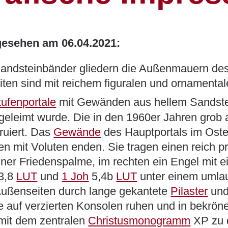
gesehen am 06.04.2021:
 Sandsteinbänder gliedern die Außenmauern des
ten sind mit reichem figuralen und ornamental
tufenportale
mit Gewänden aus hellem Sandstein
fgeleimt wurde. Die in den 1960er Jahren gro
ruiert. Das
Gewände
des Hauptportals im Oste
llen mit Voluten enden. Sie tragen einen reich p
 einer Friedenspalme, im rechten ein Engel mit
3,8
LUT
und
1 Joh
5,4b
LUT
unter einem umla
Außenseiten durch lange gekantete
Pilaster
und
die auf verzierten Konsolen ruhen und in bek
mit dem zentralen
Christusmonogramm
XP zu d