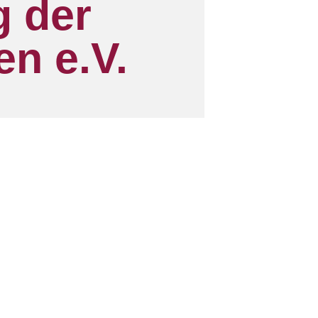
g der
n e.V.