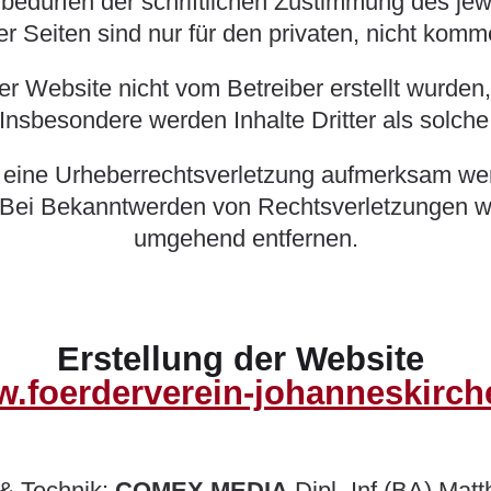
edürfen der schriftlichen Zustimmung des jewei
 Seiten sind nur für den privaten, nicht komme
ser Website nicht vom Betreiber erstellt wurde
. Insbesondere werden Inhalte Dritter als solch
f eine Urheberrechtsverletzung aufmerksam wer
Bei Bekanntwerden von Rechtsverletzungen wer
umgehend entfernen.
Erstellung der Website
.foerderverein-johanneskirch
 & Technik:
COMEX MEDIA
Dipl.-Inf (BA) Mat